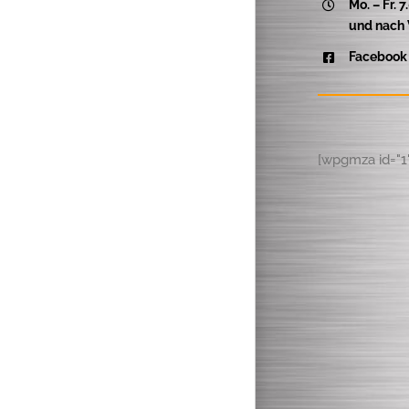
Mo. – Fr. 7
und nach 
Facebook
[wpgmza id="1"