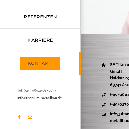
REFERENZEN
KARRIERE
KONTAKT
SE Titani
GmbH
Haidstr. 6
63741 Asc
Tel.: (+49) 06021-6258633
(+49) 060
info@titanium-metallbau.de
(+49) 017
info@tita
Facebook
E-
metallbau
Mail