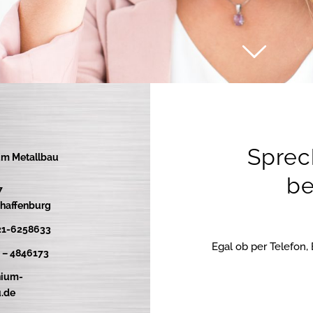
Sprec
um Metallbau
be
7
haffenburg
21-6258633
Egal ob per Telefon,
0 – 4846173
nium-
.de